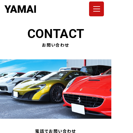
コ
ン
テ
ン
CONTACT
ツ
へ
お問い合わせ
ス
キ
ッ
プ
電話でお問い合わせ